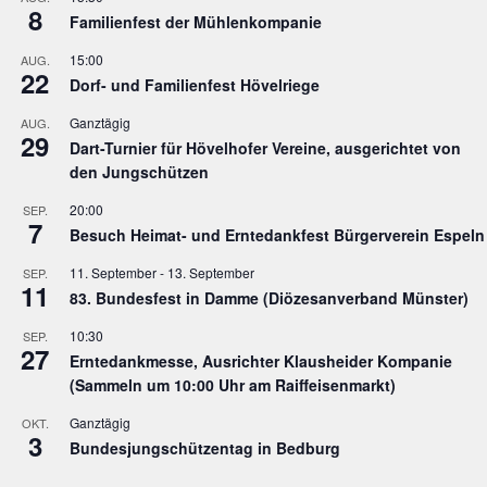
8
Familienfest der Mühlenkompanie
15:00
AUG.
22
Dorf- und Familienfest Hövelriege
Ganztägig
AUG.
29
Dart-Turnier für Hövelhofer Vereine, ausgerichtet von
den Jungschützen
20:00
SEP.
7
Besuch Heimat- und Erntedankfest Bürgerverein Espeln
11. September
-
13. September
SEP.
11
83. Bundesfest in Damme (Diözesanverband Münster)
10:30
SEP.
27
Erntedankmesse, Ausrichter Klausheider Kompanie
(Sammeln um 10:00 Uhr am Raiffeisenmarkt)
Ganztägig
OKT.
3
Bundesjungschützentag in Bedburg