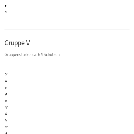
e
n
Gruppe V
Gruppenstärke: ca. 65 Schützen
Gr
u
p
p
e
nf
ü
hr
er
F