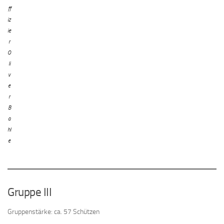
ff
iz
ie
r
O
li
v
e
r
B
a
hl
e
Gruppe III
Gruppenstärke: ca. 57 Schützen