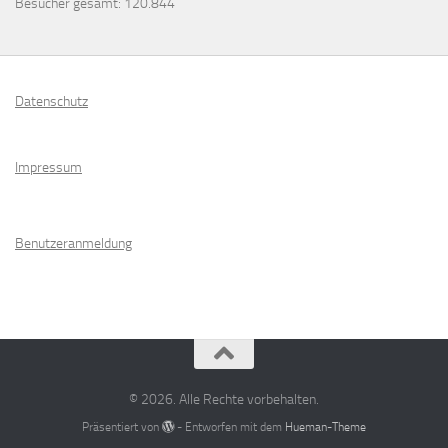
Besucher gesamt:
120.844
Datenschutz
Impressum
Benutzeranmeldung
© 2026. Alle Rechte vorbehalten.
Präsentiert von
- Entworfen mit dem
Hueman-Theme