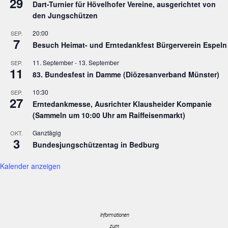
29
Dart-Turnier für Hövelhofer Vereine, ausgerichtet von
den Jungschützen
20:00
SEP.
7
Besuch Heimat- und Erntedankfest Bürgerverein Espeln
11. September
-
13. September
SEP.
11
83. Bundesfest in Damme (Diözesanverband Münster)
10:30
SEP.
27
Erntedankmesse, Ausrichter Klausheider Kompanie
(Sammeln um 10:00 Uhr am Raiffeisenmarkt)
Ganztägig
OKT.
3
Bundesjungschützentag in Bedburg
Kalender anzeigen
Informationen
zum