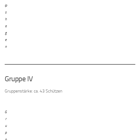
ip
s
h
a
g
e
n
Gruppe IV
Gruppenstärke: ca. 43 Schützen
G
r
u
p
p