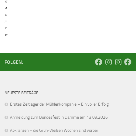
ic
h
s
m
ei
er
FOLGEN:
NEUESTE BEITRÄGE
Erstes Zeltlager der Mühlenkompanie – Ein voller Erfolg
Anmeldung zum Bundesfest in Damme am 13.09.2026
Abkränzen – die Grün-Weißen Wochen sind vorbei